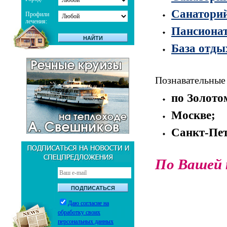
Санатори
Профили
лечения:
Пансиона
База отды
Познавательные
по Золото
Москве;
Санкт-Пет
По Вашей 
Даю согласие на
обработку своих
персональных данных