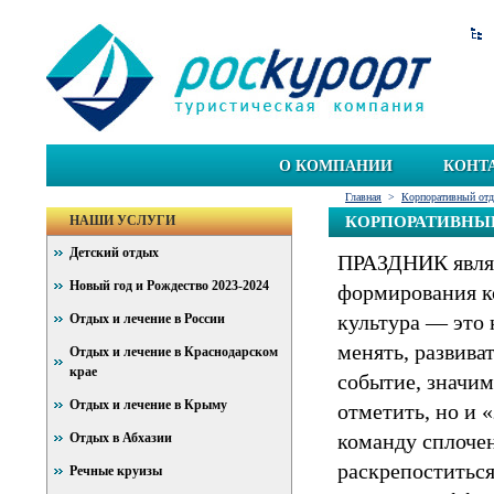
О КОМПАНИИ
КОНТ
Главная
>
Корпоративный от
НАШИ УСЛУГИ
КОРПОРАТИВНЫ
Детский отдых
ПРАЗДНИК являе
Новый год и Рождество 2023-2024
формирования к
культура — это
Отдых и лечение в России
менять, развива
Отдых и лечение в Краснодарском
крае
событие, значим
Отдых и лечение в Крыму
отметить, но и 
команду сплочен
Отдых в Абхазии
раскрепоститься
Речные круизы