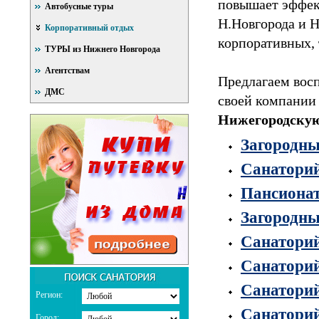
повышает эффек
Автобусные туры
Н.Новгорода и Н
Корпоративный отдых
корпоративных, 
ТУРЫ из Нижнего Новгорода
Агентствам
Предлагаем вос
ДМС
своей компании
Нижегородскую
Загородны
Санат
ори
Пансионат
Загородны
Санатори
Санаторий
Санаторий
Регион:
Санатори
Город: