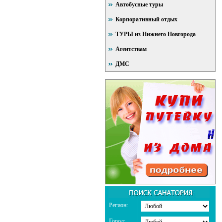
Автобусные туры
Корпоративный отдых
ТУРЫ из Нижнего Новгорода
Агентствам
ДМС
Регион:
Город: